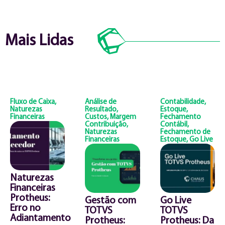
Mais Lidas
Fluxo de Caixa
,
Análise de
Contabilidade
,
Naturezas
Resultado
,
Estoque
,
Financeiras
Custos
,
Margem
Fechamento
Contribuição
,
Contábil
,
Naturezas
Fechamento de
Financeiras
Estoque
,
Go Live
Naturezas
Financeiras
Protheus:
Gestão com
Go Live
Erro no
TOTVS
TOTVS
Adiantamento
Protheus:
Protheus: Da